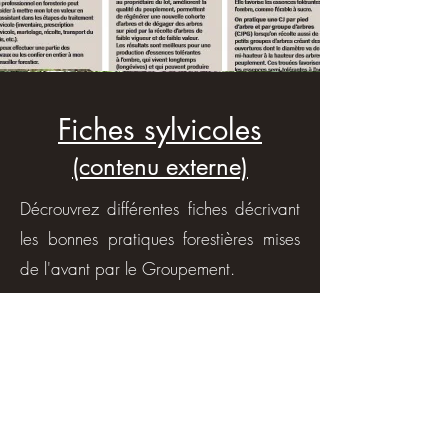
Fiches sylvicoles
(contenu externe)
Décrouvrez différentes fiches décrivant
les bonnes pratiques forestières mises
de l'avant par le Groupement.